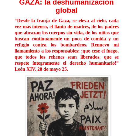
GAZA: la deshumanización
global
“Desde la franja de Gaza, se eleva al cielo, cada
vez más intenso, el llanto de madres, de los padres
que abrazan los cuerpos sin vida, de los niños que
buscan continuamente un poco de comida y un
refugio contra los bombardeos. Renuevo mi
llamamiento a los responsables: ¡que cese el fuego,
que todos los rehenes sean liberados, que se
respete íntegramente el derecho humanitario!”
León XIV, 28 de mayo 25
.