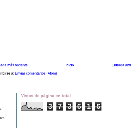
rada más reciente
Inicio
Entrada ant
ribirse a:
Enviar comentarios (Atom)
Vistas de página en total
3
7
3
6
1
6
ca
com