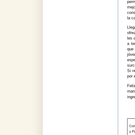
perm
mejo
cons
la c
Lle
ofre
les 
a te
que 
jóv
espe
surc
Si n
por 
Feli
mane
ingr
Con 
y P