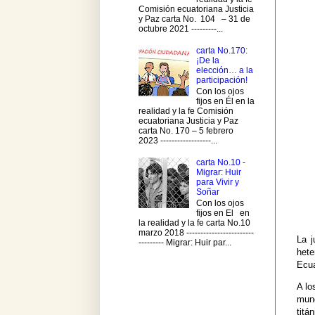
Comisión ecuatoriana Justicia
y Paz carta No. 104 – 31 de
octubre 2021 ---------...
carta No.170:
¡De la
elección… a la
participación!
Con los ojos
fijos en Él en la
realidad y la fe Comisión
ecuatoriana Justicia y Paz
carta No. 170 – 5 febrero
2023 ------------------...
carta No.10 -
Migrar: Huir
para Vivir y
Soñar
Con los ojos
fijos en El en
la realidad y la fe carta No.10
marzo 2018 ------------------------
La j
--------- Migrar: Huir par...
hete
Ecua
A lo
mund
titán