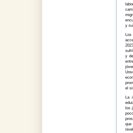
labo
cam
migr
encu
y su
Los
acce
2023
sufr
y de
entr
jóve
Univ
eco
prom
el s
La i
educ
los 
poco
pros
que 
nive