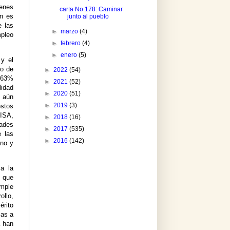
venes
carta No.178: Caminar
n es
junto al pueblo
e las
►
marzo
(4)
mpleo
►
febrero
(4)
►
enero
(5)
y el
ro de
►
2022
(54)
l 63%
►
2021
(52)
lidad
►
2020
(51)
e aún
►
2019
(3)
estos
UISA,
►
2018
(16)
tades
►
2017
(535)
e las
►
2016
(142)
rno y
 a la
n que
umple
ollo,
érito
ias a
a han