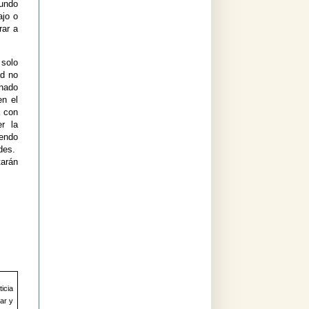
mundo
ajo o
rar a
solo
ad no
enado
en el
a con
r la
iendo
des.
tarán
ticia
ar y