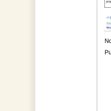
prop
en
Eti
#es
No
Pu