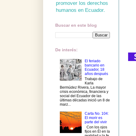
promover los derechos
humanos en Ecuador.
Buscar en este blog
De interés:
El feriado
bancario en
Ecuador, 18
años después
Trabajo de
Karla
Bermúdez Rivera, La mayor
crisis económica, financiera y
social del Ecuador de las
últimas décadas inició un 8 de
marz...
Carta No. 104:
El morir es
parte del vivir
Con los ojos
fijos en Él en la
realidad y la fe