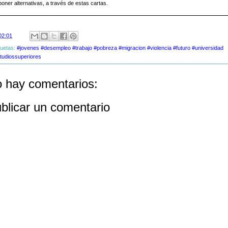
oner alternativas, a través de estas cartas.
02:01
quetas:
#jovenes #desempleo #trabajo #pobreza #migracion #violencia #futuro #universidad
tudiossuperiores
 hay comentarios:
blicar un comentario