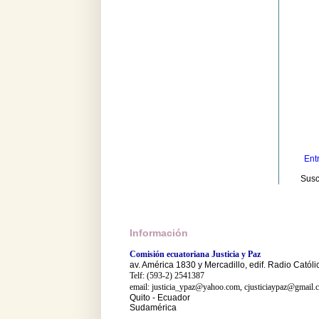
Ent
Susc
Información
Comisión ecuatoriana Justicia y Paz
av. América 1830 y Mercadillo, edif. Radio Católi
Telf: (593-2) 2541387
email: justicia_ypaz@yahoo.com, cjusticiaypaz@gmail.
Quito - Ecuador
Sudamérica