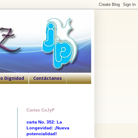
o Dignidad
Contáctanos
Cartas CeJyP
carta No. 352: La
Longevidad: ¡Nueva
potencialidad!