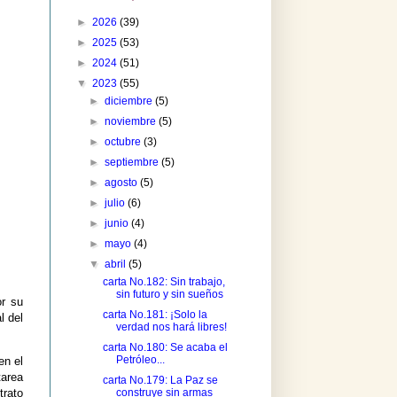
►
2026
(39)
►
2025
(53)
►
2024
(51)
▼
2023
(55)
►
diciembre
(5)
►
noviembre
(5)
►
octubre
(3)
►
septiembre
(5)
►
agosto
(5)
►
julio
(6)
►
junio
(4)
►
mayo
(4)
▼
abril
(5)
carta No.182: Sin trabajo,
sin futuro y sin sueños
or su
carta No.181: ¡Solo la
l del
verdad nos hará libres!
carta No.180: Se acaba el
Petróleo...
en el
tarea
carta No.179: La Paz se
trato
construye sin armas