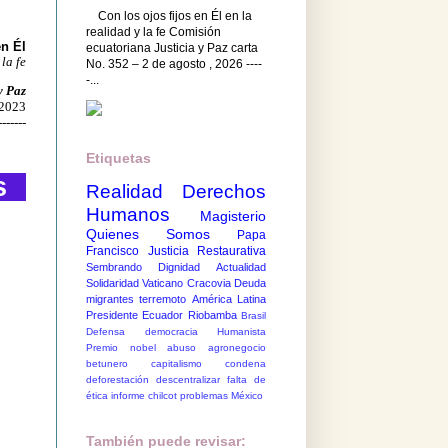
Con los ojos fijos en Él en la
realidad y la fe Comisión
en Él
ecuatoriana Justicia y Paz carta
 la fe
No. 352 – 2 de agosto , 2026 ----
-...
y Paz
 2023
-------
Etiquetas
s
Realidad
Derechos
Humanos
Magisterio
Quienes Somos
Papa
Francisco
Justicia Restaurativa
Sembrando Dignidad
Actualidad
Solidaridad
Vaticano
Cracovia
Deuda
migrantes
terremoto
América Latina
Presidente Ecuador
Riobamba
Brasil
Defensa democracia
Humanista
Premio nobel
abuso
agronegocio
betunero
capitalismo
condena
deforestación
descentralizar
falta de
ética
informe chilcot
problemas México
También puede revisar: