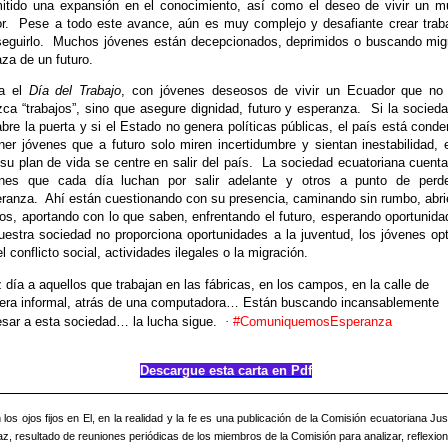
itido una expansión en el conocimiento, así como el deseo de vivir un 
r.
Pese a todo este avance, aún es muy complejo y desafiante crear trab
eguirlo.
Muchos jóvenes están decepcionados, deprimidos o buscando mig
aza de un futuro.
ga el
Día del Trabajo
, con jóvenes deseosos de vivir un Ecuador que no 
zca “trabajos”, sino que asegure dignidad, futuro y esperanza.
Si la socied
abre la puerta y si el Estado no genera políticas públicas, el país está cond
ner jóvenes que a futuro solo miren incertidumbre y sientan inestabilidad, 
su plan de vida se centre en salir del país.
La sociedad ecuatoriana cuent
enes que cada día luchan por salir adelante y otros a punto de perde
ranza.
Ahí están cuestionando con su presencia, caminando sin rumbo, abr
os, aportando con lo que saben, enfrentando el futuro, esperando oportunida
uestra sociedad no proporciona oportunidades a la juventud, los jóvenes op
el conflicto social, actividades ilegales o la migración.
z día a aquellos que trabajan en las fábricas, en los campos, en la calle de
ra informal, atrás de una computadora… Están buscando incansablemente
esar a esta sociedad… la lucha sigue.
·
#ComuniquemosEsperanza
Descargue esta carta en Pdf
los ojos fijos en El, en la realidad y la fe es una publicación de la Comisión ecuatoriana Jus
az, resultado de reuniones periódicas de los miembros de la Comisión para analizar, reflexion