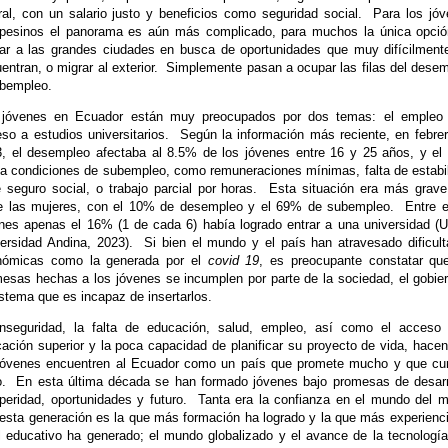
ral, con un salario justo y beneficios como seguridad social.
Para los jó
pesinos el panorama es aún más complicado, para muchos la única opció
ar a las grandes ciudades en busca de oportunidades que muy difícilment
entran, o migrar al exterior.
Simplemente pasan a ocupar las filas del dese
bempleo.
 jóvenes en Ecuador están muy preocupados por dos temas: el empleo 
so a estudios universitarios.
Según la información más reciente, en febre
, el desempleo afectaba al 8.5% de los jóvenes entre 16 y 25 años, y e
ía condiciones de subempleo, como remuneraciones mínimas, falta de estabi
 seguro social, o trabajo parcial por horas.
Esta situación era más grav
e las mujeres, con el 10% de desempleo y el 69% de subempleo.
Entre 
nes apenas el 16% (1 de cada 6) había logrado entrar a una universidad (
ersidad Andina, 2023).
Si bien el mundo y el país han atravesado dificul
nómicas como la generada por el
covid 19
, es preocupante constatar qu
esas hechas a los jóvenes se incumplen por parte de la sociedad, el gobie
istema que es incapaz de insertarlos.
nseguridad, la falta de educación, salud, empleo, así como el acceso
ación superior y la poca capacidad de planificar su proyecto de vida, hace
jóvenes encuentren al Ecuador como un país que promete mucho y que c
.
En esta última década se han formado jóvenes bajo promesas de desarr
peridad, oportunidades y futuro.
Tanta era la confianza en el mundo del m
esta generación es la que más formación ha logrado y la que más experienc
l educativo ha generado; el mundo globalizado y el avance de la tecnologí