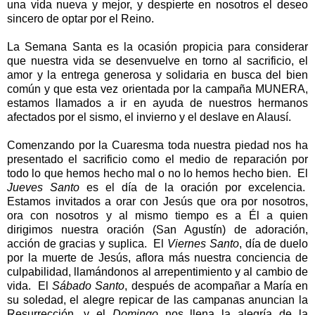
una vida nueva y mejor, y despierte en nosotros el deseo
sincero de optar por el Reino.
La Semana Santa es la ocasión propicia para considerar
que nuestra vida se desenvuelve en torno al sacrificio, el
amor y la entrega generosa y solidaria en busca del bien
común y que esta vez orientada por la campaña MUNERA,
estamos llamados a ir en ayuda de nuestros hermanos
afectados por el sismo, el invierno y el deslave en Alausí.
Comenzando por la Cuaresma toda nuestra piedad nos ha
presentado el sacrificio como el medio de reparación por
todo lo que hemos hecho mal o no lo hemos hecho bien. El
Jueves Santo
es el día de la oración por excelencia.
Estamos invitados a orar con Jesús que ora por nosotros,
ora con nosotros y al mismo tiempo es a Él a quien
dirigimos nuestra oración (San Agustín) de adoración,
acción de gracias y suplica. El
Viernes Santo
, día de duelo
por la muerte de Jesús, aflora más nuestra conciencia de
culpabilidad, llamándonos al arrepentimiento y al cambio de
vida. El
Sábado Santo
, después de acompañar a María en
su soledad, el alegre repicar de las campanas anuncian la
Resurrección, y el
Domingo
nos llena la alegría
de la