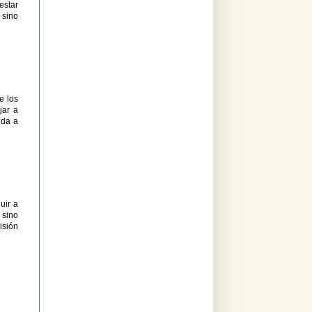
estar
 sino
e los
jar a
uda a
uir a
 sino
isión