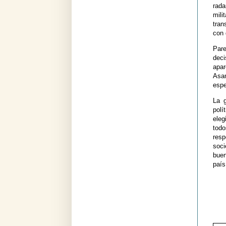
rada
mili
tran
con 
Par
deci
apar
Asam
espe
La g
polí
eleg
tod
resp
soci
buen
país