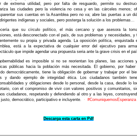
r de extrema utilidad, pero por falta de resguardo, permite su destruc
tariza las ciudades pero la violencia no cesa y en las cárceles menos; o
sparentar sus cuentas en la Asamblea pero no va; abre las puertas a un di
dirigentes indígenas y sociales, pero posterga la solución a los problemas…
ecería que su círculo político, el más cercano y que asesora la tom
siones, está desconectado con el país, de sus problemas y necesidades, y 
entemente su propia y privada agenda. La oposición política, enquistada 
blea, está a la expectativa de cualquier error del ejecutivo para arm
ctáculo que impide agendar una propuesta seria ante la grave crisis en el paí
obernabilidad es imposible si no se reorientan los planes, las acciones 
ticas públicas hacia la población más necesitada. El gobierno, por haber
ido democráticamente, tiene la obligación de gobernar y trabajar por el bi
os y dando ejemplo de integridad ética. Los ciudadanos también ten
onsabilidades y obligaciones desde lo personal, desde la casa, desde lo lo
etario, con el compromiso de vivir con valores positivos y comunitarios, s
os ciudadanos, respetando y defendiendo al otro y a las leyes, construyen
 justo, democrático, participativo e incluyente.
·
#ComuniquemosEsperanza
Descarga esta carta en Pdf