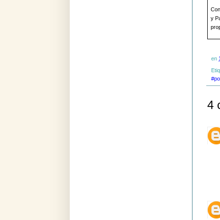
Con 
y P
prop
en
Eti
#po
4 