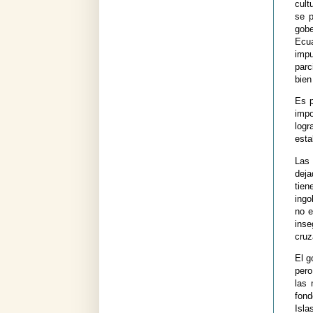
cult
se p
gobe
Ecua
impu
parc
bien
Es p
impo
logr
esta
Las 
deja
tien
ingo
no e
ins
cru
El g
pero
las 
fond
Isla