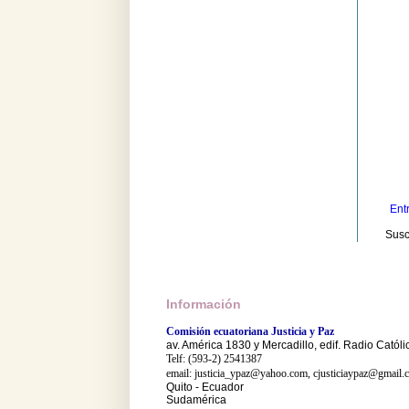
Ent
Susc
Información
Comisión ecuatoriana Justicia y Paz
av. América 1830 y Mercadillo, edif. Radio Católi
Telf: (593-2) 2541387
email: justicia_ypaz@yahoo.com, cjusticiaypaz@gmail.
Quito - Ecuador
Sudamérica