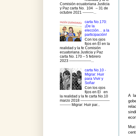
Comisión ecuatoriana Justicia
y Paz carta No. 104 – 31 de
octubre 2021 ---------...
carta No.170:
¡De la
elección… a la
participación!
Con los ojos
fijos en Él en la
realidad y la fe Comisión
ecuatoriana Justicia y Paz
carta No. 170 – 5 febrero
2023 ------------------...
carta No.10 -
Migrar: Huir
para Vivir y
Soñar
Con los ojos
fijos en El en
A la
la realidad y la fe carta No.10
marzo 2018 ------------------------
gobe
--------- Migrar: Huir par...
rela
sin
econ
Much
cent