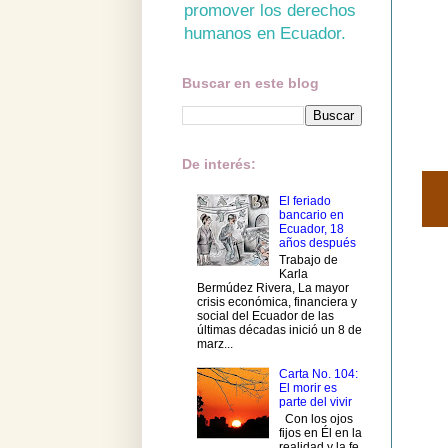
promover los derechos
humanos en Ecuador.
Buscar en este blog
De interés:
El feriado
bancario en
Ecuador, 18
años después
Trabajo de
Karla
Bermúdez Rivera, La mayor
crisis económica, financiera y
social del Ecuador de las
últimas décadas inició un 8 de
marz...
Carta No. 104:
El morir es
parte del vivir
Con los ojos
fijos en Él en la
realidad y la fe