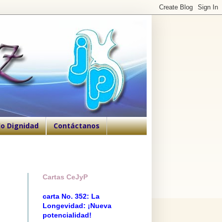
o Dignidad
Contáctanos
Cartas CeJyP
carta No. 352: La
Longevidad: ¡Nueva
potencialidad!