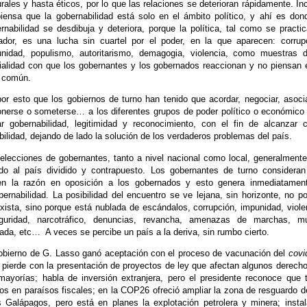
urales y hasta éticos, por lo que las relaciones se deterioran rápidamente. In
iensa que la gobernabilidad está solo en el ámbito político, y ahí es don
rnabilidad se desdibuja y deteriora, porque la política, tal como se practi
dor, es una lucha sin cuartel por el poder, en la que aparecen: corrup
nidad, populismo, autoritarismo, demagogia, violencia, como muestras 
ialidad con que los gobernantes y los gobernados reaccionan y no piensan 
 común.
or esto que los gobiernos de turno han tenido que acordar, negociar, asoci
nerse o someterse… a los diferentes grupos de poder político o económico
ar gobernabilidad, legitimidad y reconocimiento, con el fin de alcanzar c
bilidad, dejando de lado la solución de los verdaderos problemas del país.
elecciones de gobernantes, tanto a nivel nacional como local, generalment
do al país dividido y contrapuesto. Los gobernantes de turno considera
en la razón en oposición a los gobernados y esto genera inmediatamen
bernabilidad.
La posibilidad del encuentro se ve lejana, sin horizonte, no p
xista, sino porque está nublada de escándalos, corrupción, impunidad, viole
eguridad, narcotráfico, denuncias, revancha, amenazas de marchas, mu
zada, etc…
A veces se percibe un país a la deriva, sin rumbo cierto.
obierno de G. Lasso ganó aceptación con el proceso de vacunación del
covi
 pierde con la presentación de proyectos de ley que afectan algunos derech
mayorías; habla de inversión extranjera, pero el presidente reconoce que 
os en paraísos fiscales; en la COP26 ofreció ampliar la zona de resguardo d
s Galápagos, pero está en planes la explotación petrolera y minera; insta