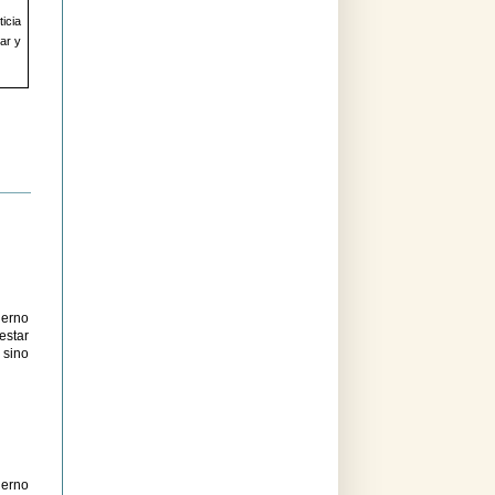
ticia
ar y
ierno
estar
 sino
ierno