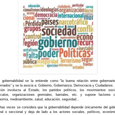
 gobernabilidad se la entiende como “la buena relación entre gobernan
rnados” y se la asocia a: Gobierno, Gobernanza, Democracia y Ciudadanos.
ción involucra al Estado, los partidos políticos, los movimientos soci
dicatos, organizaciones gremiales, barriales, etc. y supone factores 
omía, medioambiente, salud, educación, seguridad...
as veces se considera que la gobernabilidad depende únicamente del gob
ral o seccional y deja de lado a los actores sociales, políticos, económ