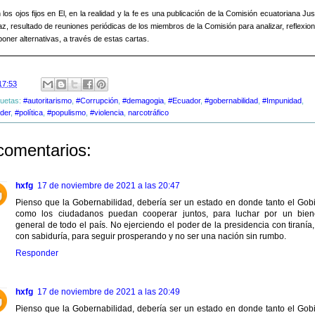
los ojos fijos en El, en la realidad y la fe es una publicación de la Comisión ecuatoriana Jus
az, resultado de reuniones periódicas de los miembros de la Comisión para analizar, reflexion
oner alternativas, a través de estas cartas.
17:53
quetas:
#autoritarismo
,
#Corrupción
,
#demagogia
,
#Ecuador
,
#gobernabilidad
,
#Impunidad
,
der
,
#política
,
#populismo
,
#violencia
,
narcotráfico
comentarios:
hxfg
17 de noviembre de 2021 a las 20:47
Pienso que la Gobernabilidad, debería ser un estado en donde tanto el Gob
como los ciudadanos puedan cooperar juntos, para luchar por un bien
general de todo el país. No ejerciendo el poder de la presidencia con tiranía,
con sabiduría, para seguir prosperando y no ser una nación sin rumbo.
Responder
hxfg
17 de noviembre de 2021 a las 20:49
Pienso que la Gobernabilidad, debería ser un estado en donde tanto el Gob