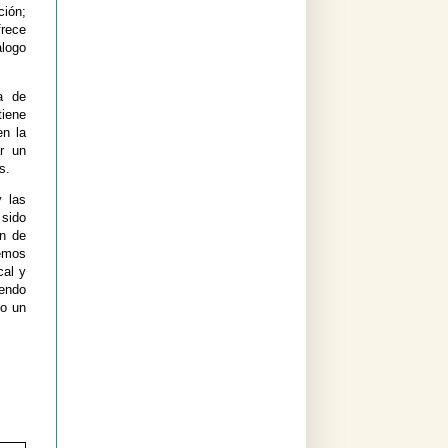
ción;
frece
álogo
a de
tiene
en la
ar un
s.
y las
 sido
en de
emos
cal y
iendo
do un