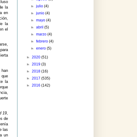
cluso
►
julio
(4)
de la
ca en
►
junio
(4)
ción,
►
mayo
(4)
de la
►
abril
(5)
en el
►
marzo
(4)
►
febrero
(4)
arse,
►
enero
(5)
 para
ierta
►
2020
(51)
►
2019
(3)
e han
►
2018
(16)
n que
►
2017
(535)
te la
►
2016
(142)
orque
ncia,
erte
d 19
,
os de
tenía
e las
la un