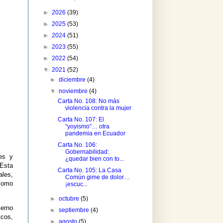
►
2026
(39)
►
2025
(53)
►
2024
(51)
►
2023
(55)
►
2022
(54)
▼
2021
(52)
►
diciembre
(4)
▼
noviembre
(4)
Carta No. 108: No más
violencia contra la mujer
Carta No. 107: El
“yoyismo”… otra
pandemia en Ecuador
Carta No. 106:
Gobernabilidad:
tes y
¿quedar bien con to...
 Esta
Carta No. 105: La Casa
ales,
Común gime de dolor…
como
¡escuc...
►
octubre
(5)
ierno
►
septiembre
(4)
icos,
►
agosto
(5)