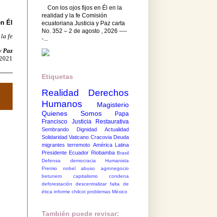
Con los ojos fijos en Él en la
realidad y la fe Comisión
en Él
ecuatoriana Justicia y Paz carta
No. 352 – 2 de agosto , 2026 ----
 la fe
-...
y Paz
 2021
-------
Etiquetas
n
Realidad
Derechos
Humanos
Magisterio
Quienes Somos
Papa
Francisco
Justicia Restaurativa
Sembrando Dignidad
Actualidad
Solidaridad
Vaticano
Cracovia
Deuda
migrantes
terremoto
América Latina
Presidente Ecuador
Riobamba
Brasil
Defensa democracia
Humanista
Premio nobel
abuso
agronegocio
betunero
capitalismo
condena
deforestación
descentralizar
falta de
ética
informe chilcot
problemas México
También puede revisar: