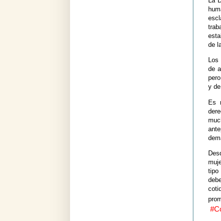
La D
huma
escl
trab
esta
de l
Los 
de a
pero
y de
Es 
dere
much
ante
demá
Desd
muje
tipo
debe
coti
pro
#C