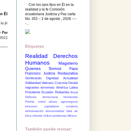
Con los ojos fijos en Él en la
realidad y la fe Comisión
en Él
ecuatoriana Justicia y Paz carta
No. 352 – 2 de agosto , 2026 ----
 la fe
-...
y Paz
 2022
Etiquetas
-------
Realidad
Derechos
Humanos
Magisterio
Quienes Somos
Papa
Francisco
Justicia Restaurativa
Sembrando Dignidad
Actualidad
Solidaridad
Vaticano
Cracovia
Deuda
migrantes
terremoto
América Latina
Presidente Ecuador
Riobamba
Brasil
Defensa democracia
Humanista
Premio nobel
abuso
agronegocio
betunero
capitalismo
condena
deforestación
descentralizar
falta de
ética
informe chilcot
problemas México
También puede revisar: