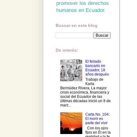
promover los derechos
humanos en Ecuador.
Buscar en este blog
De interés:
El feriado
bancario en
Ecuador, 18
años después
Trabajo de
Karla
Bermúdez Rivera, La mayor
crisis económica, financiera y
social del Ecuador de las
últimas décadas inició un 8 de
marz...
Carta No. 104:
El morir es
parte del vivir
Con los ojos
fijos en Él en la
realidad y la fe