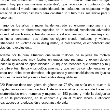
énero hoy para un mañana sostenible”, que reconoce la contribución d
res de todo el mundo, que están liderando los esfuerzos de respuesta, mitig
aptación al cambio climático para construir un futuro más sostenible para 
personas.
o largo de los años la mujer ha demostrado su enorme importancia y va
entando retos en diferentes espacios de la sociedad, venciendo adversid
entando el machismo, sufriendo violencia y discriminación.
Sin embargo, a 
su lucha constante, sus derechos siguen siendo limitados y violenta
irtiéndose en víctima de la desigualdad, la precariedad, el empobrecimient
otación, la exclusión…
reclamo por la dura situación que viven millones de mujeres ha motiva
olidado posiciones muy fuertes en grupos que reclaman y exigen derec
enden la igualdad de oportunidades.
Aunque se reconoce que hombres y muj
s diferentes, física y psicológicamente, y que somos complementarios, p
cada uno debe tener derechos, obligaciones y responsabilidades en iguald
iciones, la realidad presenta tremendas desigualdades.
020 Ecuador tiene una grieta de género del 72.9%, se sitúa en el puesto 4
ing de países con más brechas.
Este índice analiza la división de los recur
oportunidades entre hombres y mujeres en 153 países y mide la desiguald
ro en la participación, en la economía y en el mundo laboral cualificad
tica, acceso a la educación y esperanza de vida.