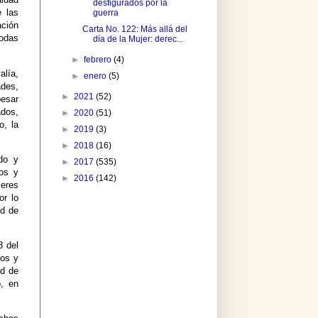
desfigurados por la
e las
guerra
ación
Carta No. 122: Más allá del
todas
día de la Mujer: derec...
►
febrero
(4)
lía,
►
enero
(5)
ades,
►
2021
(52)
pesar
dos,
►
2020
(51)
o, la
►
2019
(3)
►
2018
(16)
do y
►
2017
(535)
hos y
►
2016
(142)
eres
or lo
ad de
8 del
sos y
ad de
o, en